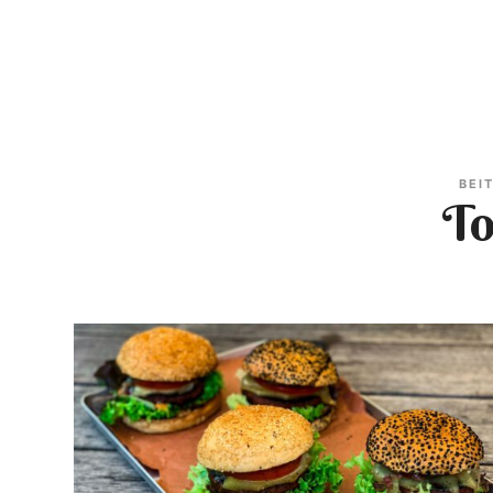
BEI
T