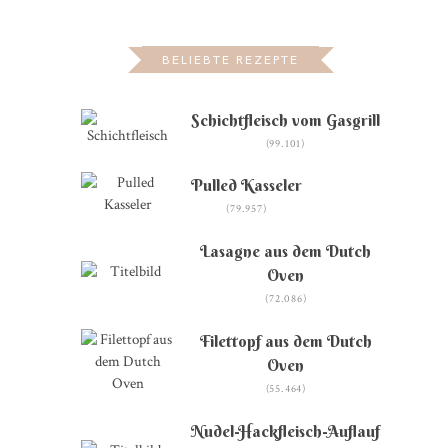
BELIEBTE REZEPTE
Schichtfleisch vom Gasgrill
(99.101)
Pulled Kasseler
(79.957)
Lasagne aus dem Dutch
Oven
(72.086)
Filettopf aus dem Dutch
Oven
(55.464)
Nudel-Hackfleisch-Auflauf