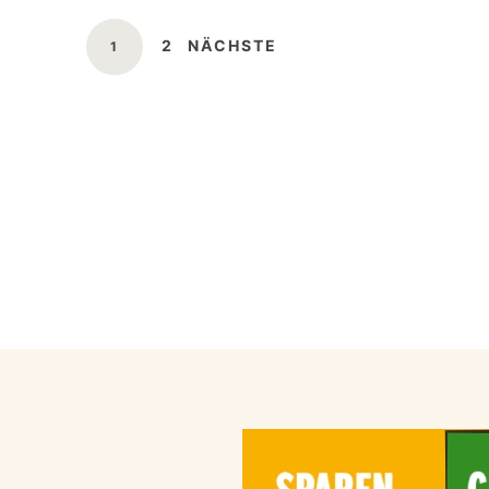
Beitragsnavigation
SEITE
2
NÄCHSTE
SEITE
1