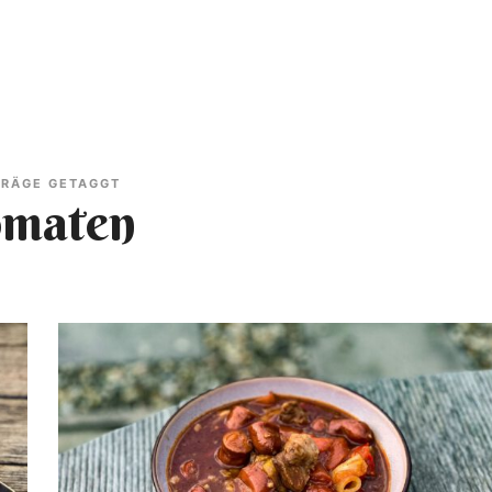
BLOG
REZEPTE
RATGEBER
HOT ODER FLOP
ON TOUR
INF
TRÄGE GETAGGT
omaten