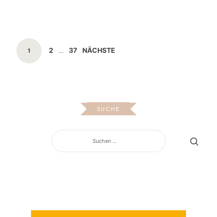
Beitragsnavigation
SEITE
SEITE
2
37
NÄCHSTE
SEITE
1
…
SUCHE
SUCHEN
NACH: