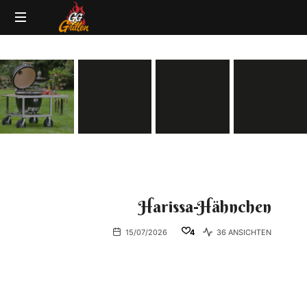
GG-
Grillblog
Grillen
|
Rezepte
|
Produkttests
|
BBQ
Lexikon
Harissa-Hähnchen
15/07/2026
4
36 ANSICHTEN