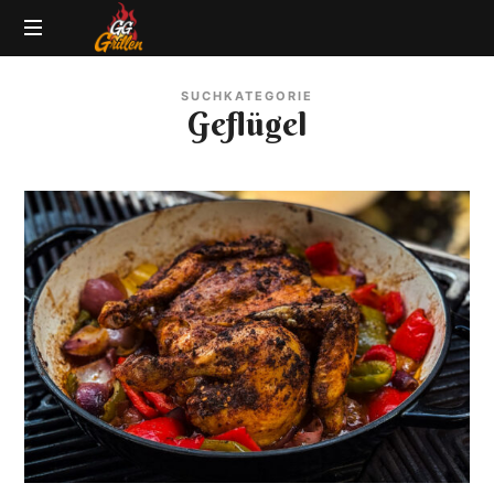
GG-
Grillblog
Grillen
SUCHKATEGORIE
|
Geflügel
Rezepte
|
Produkttests
|
BBQ
Lexikon