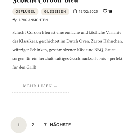
GEFLÜGEL
GUSSEISEN
19/02/2025
16
1.790 ANSICHTEN
Schicht Cordon Bleu ist eine einfache und köstliche Variante
des Klassikers, geschichtet im Dutch Oven. Zartes Hähnchen,
würziger Schinken, geschmolzener Käse und BBQ-Sauce
sorgen für ein herzhaft-saftiges Geschmackserlebnis – perfekt
für den Grill!
MEHR LESEN
Beitragsnavigation
SEITE
SEITE
2
7
NÄCHSTE
SEITE
1
…