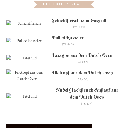
BELIEBTE REZEPTE
Schichtfleisch vom Gasgrill
(99.082)
Pulled Kasseler
(79.940)
Lasagne aus dem Dutch Oven
(72.082)
Filettopf aus dem Dutch Oven
(55.450)
Nudel-Hackfleisch-Auflauf aus
dem Dutch Oven
(48.234)