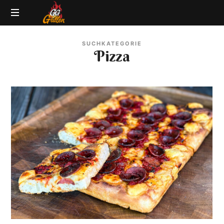
GG-
Grillblog
Grillen
SUCHKATEGORIE
|
Pizza
Rezepte
|
Produkttests
|
BBQ
Lexikon