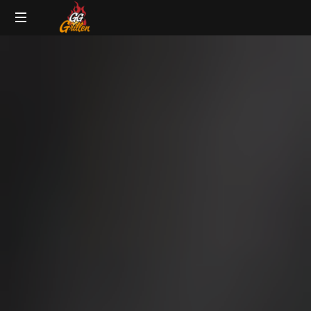
GG-
Grillblog
Grillen
|
Rezepte
|
Produkttests
|
BBQ
Lexikon