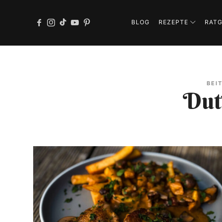
BLOG
REZEPTE
RAT
BEI
Dut