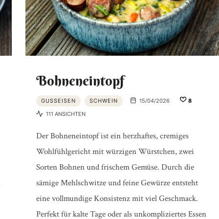
PRODUKTTESTS
|
Bohneneintopf
GUSSEISEN
SCHWEIN
15/04/2026
8
BBQ
111 ANSICHTEN
Der Bohneneintopf ist ein herzhaftes, cremiges
Wohlfühlgericht mit würzigen Würstchen, zwei
LEXIKON
Sorten Bohnen und frischem Gemüse. Durch die
n
sämige Mehlschwitze und feine Gewürze entsteht
eine vollmundige Konsistenz mit viel Geschmack.
Perfekt für kalte Tage oder als unkompliziertes Essen