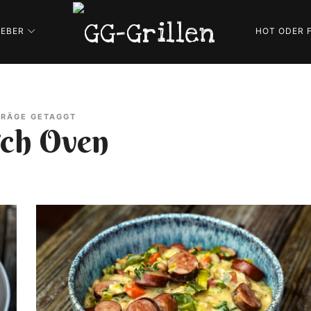
GG-
GEBER
HOT ODER 
Grillen
GRILLBLOG
TRÄGE GETAGGT
ch Oven
|
REZEPTE
|