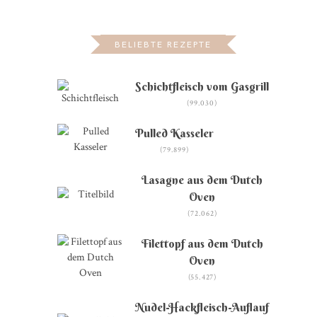
BELIEBTE REZEPTE
Schichtfleisch vom Gasgrill
(99.030)
Pulled Kasseler
(79.899)
Lasagne aus dem Dutch
Oven
(72.062)
Filettopf aus dem Dutch
Oven
(55.427)
Nudel-Hackfleisch-Auflauf