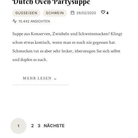
Dutch Oven Partysuppe
GUSSEISEN
SCHWEIN
26/02/2020
4
10.442 ANSICHTEN
Suppe aus Konserven, Zwiebeln und Schweinenacken? Klingt
schon etwas komisch, wenn man es noch nie gegessen hat.
Schmecken tut es aber sehr lecker, überzeugen Sie sich selbst
und dopfen es nach.
MEHR LESEN
Beitragsnavigation
SEITE
SEITE
2
3
NÄCHSTE
SEITE
1