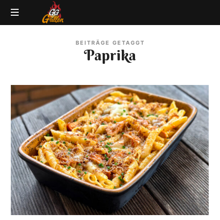
GG-
Grillblog
Grillen
BEITRÄGE GETAGGT
|
Paprika
Rezepte
|
Produkttests
|
BBQ
Lexikon