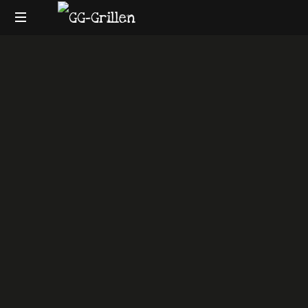
GG-
Grillblog
Grillen
|
Rezepte
|
Produkttests
|
BBQ
Lexikon