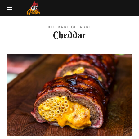
GG-
Grillblog
Grillen
BEITRÄGE GETAGGT
|
Cheddar
Rezepte
|
Produkttests
|
BBQ
Lexikon