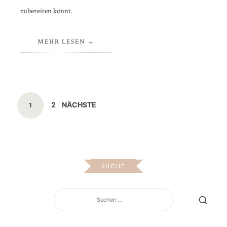
zubereiten könnt.
MEHR LESEN
Beitragsnavigation
SEITE
2
NÄCHSTE
SEITE
1
SUCHE
SUCHEN
NACH: