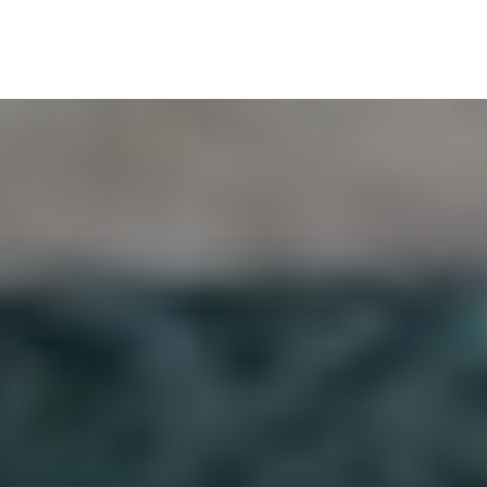
BLOG
REZEPTE
RATGEBER
HOT ODER FLOP
ON TOUR
INF