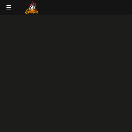
GG-
Grillblog
Grillen
|
Rezepte
|
Produkttests
|
BBQ
Lexikon