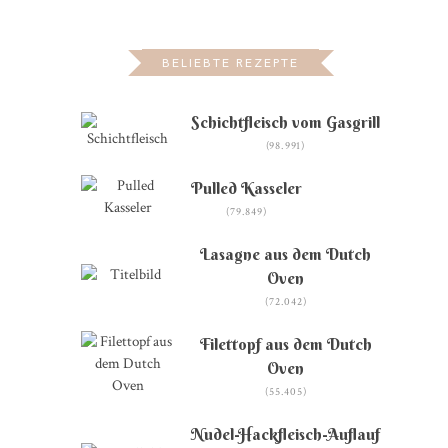
BELIEBTE REZEPTE
Schichtfleisch vom Gasgrill
(98.991)
Pulled Kasseler
(79.849)
Lasagne aus dem Dutch
Oven
(72.042)
Filettopf aus dem Dutch
Oven
(55.405)
Nudel-Hackfleisch-Auflauf