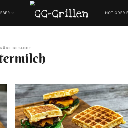
GG-
GEBER
HOT ODER 
Grillen
GRILLBLOG
TRÄGE GETAGGT
termilch
|
REZEPTE
|