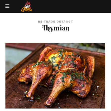
GG-
Grillblog
Grillen
BEITRÄGE GETAGGT
|
Thymian
Rezepte
|
Produkttests
|
BBQ
Lexikon