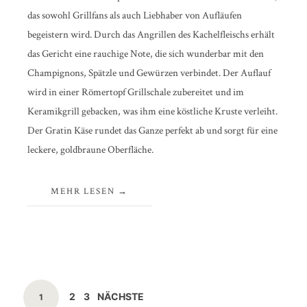
das sowohl Grillfans als auch Liebhaber von Aufläufen
begeistern wird. Durch das Angrillen des Kachelfleischs erhält
das Gericht eine rauchige Note, die sich wunderbar mit den
Champignons, Spätzle und Gewürzen verbindet. Der Auflauf
wird in einer Römertopf Grillschale zubereitet und im
Keramikgrill gebacken, was ihm eine köstliche Kruste verleiht.
Der Gratin Käse rundet das Ganze perfekt ab und sorgt für eine
leckere, goldbraune Oberfläche.
MEHR LESEN
Beitragsnavigation
SEITE
SEITE
2
3
NÄCHSTE
SEITE
1