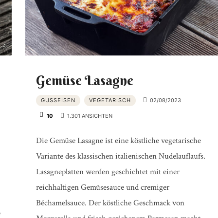
PRODUKTTESTS
|
Gemüse Lasagne
GUSSEISEN
VEGETARISCH
02/08/2023
BBQ
10
1.301 ANSICHTEN
Die Gemüse Lasagne ist eine köstliche vegetarische
Variante des klassischen italienischen Nudelauflaufs.
LEXIKON
Lasagneplatten werden geschichtet mit einer
reichhaltigen Gemüsesauce und cremiger
Béchamelsauce. Der köstliche Geschmack von
e