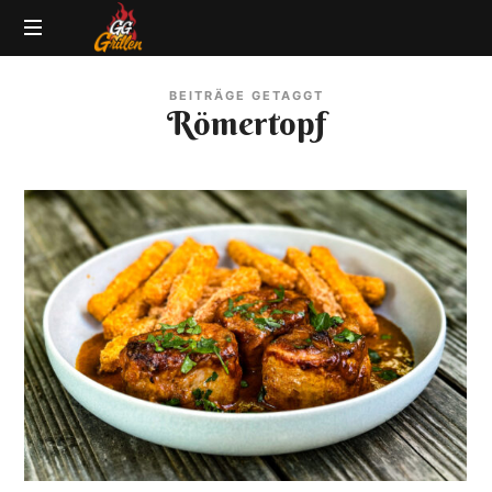
GG-
Grillblog
Grillen
BEITRÄGE GETAGGT
|
Römertopf
Rezepte
|
Produkttests
|
BBQ
Lexikon