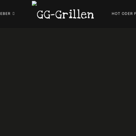
GG-
GEBER
HOT ODER 
Grillen
GRILLBLOG
|
REZEPTE
|