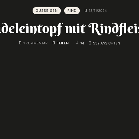
GUSSEISEN
RIND
13/11/2024
deleintopf mit Rindflei
1 KOMMENTAR
TEILEN
14
552 ANSICHTEN