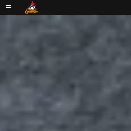
GG-
Grillblog
Grillen
|
Rezepte
|
Produkttests
|
BBQ
Lexikon