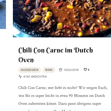
PRODUKTTESTS
|
Chili Con Carne im Dutch
Oven
BBQ
GUSSEISEN
RIND
13/02/2019
1
4.142 ANSICHTEN
LEXIKON
Chili Con Carne, wer liebt es nicht? Wir zeigen Euch,
wie Ihr es super leicht in etwa 90 Minuten im Dutch
Oven zubereiten könnt. Dazu passt übrigens super