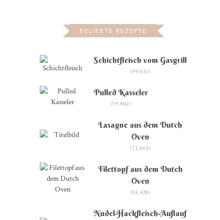
BELIEBTE REZEPTE
Schichtfleisch vom Gasgrill
(99.031)
Pulled Kasseler
(79.902)
Lasagne aus dem Dutch
Oven
(72.062)
Filettopf aus dem Dutch
Oven
(55.428)
Nudel-Hackfleisch-Auflauf