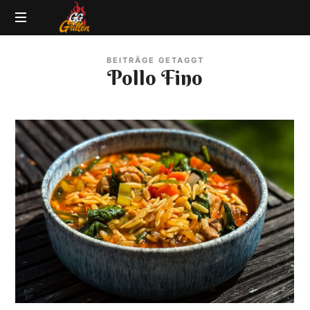
GG-
Grillblog
Grillen
BEITRÄGE GETAGGT
|
Pollo Fino
Rezepte
|
Produkttests
|
BBQ
Lexikon