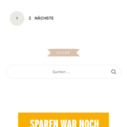
Beitragsnavigation
SEITE
2
NÄCHSTE
SEITE
1
SUCHE
SUCHEN
NACH: