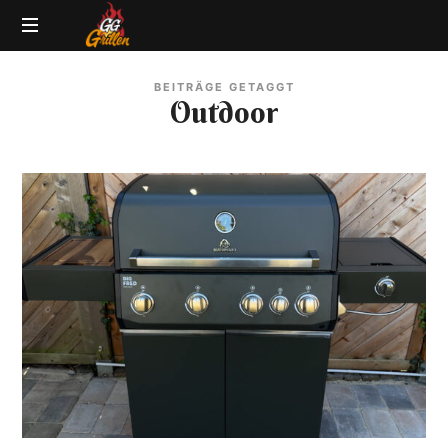
GG-
Grillblog
Grillen
BEITRÄGE GETAGGT
|
Outdoor
Rezepte
|
Produkttests
|
BBQ
Lexikon