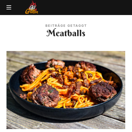
GG-
Grillblog
Grillen
BEITRÄGE GETAGGT
|
Meatballs
Rezepte
|
Produkttests
|
BBQ
Lexikon