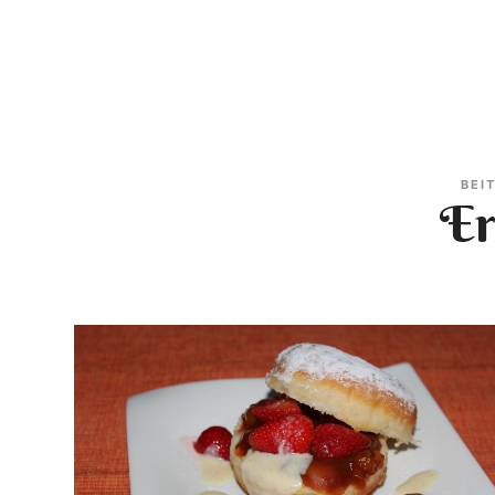
BEI
Er