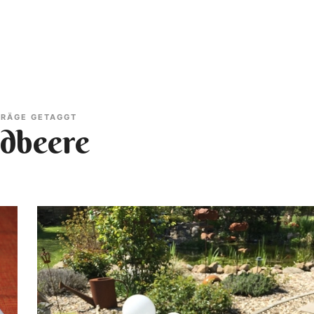
BLOG
REZEPTE
RATGEBER
HOT ODER FLOP
ON TOUR
INF
TRÄGE GETAGGT
dbeere