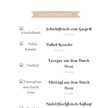
BELIEBTE REZEPTE
Schichtfleisch vom Gasgrill
(99.031)
Pulled Kasseler
(79.902)
Lasagne aus dem Dutch
Oven
(72.062)
Filettopf aus dem Dutch
Oven
(55.428)
Nudel-Hackfleisch-Auflauf