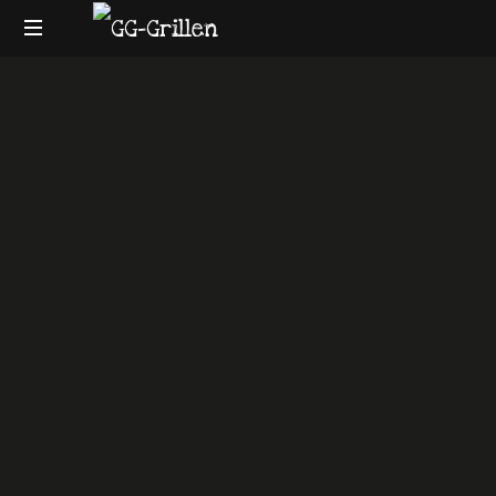
GG-
Grillblog
Grillen
|
Rezepte
|
Produkttests
|
BBQ
Lexikon