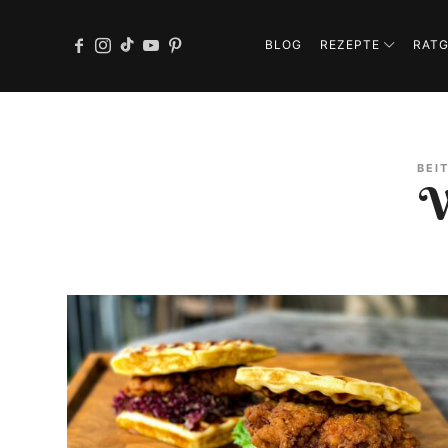
BLOG
REZEPTE
RAT
BEI
W