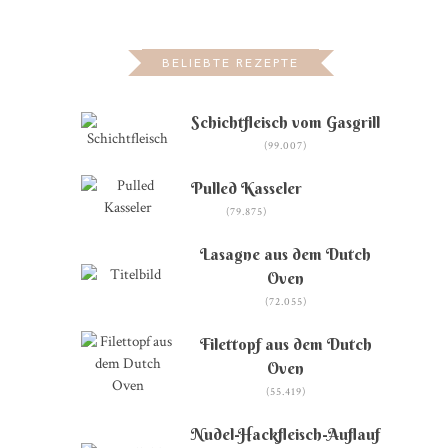
BELIEBTE REZEPTE
Schichtfleisch vom Gasgrill
(99.007)
Pulled Kasseler
(79.875)
Lasagne aus dem Dutch
Oven
(72.055)
Filettopf aus dem Dutch
Oven
(55.419)
Nudel-Hackfleisch-Auflauf