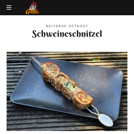
GG-
Grillblog
Grillen
BEITRÄGE GETAGGT
|
Schweineschnitzel
Rezepte
|
Produkttests
|
BBQ
Lexikon