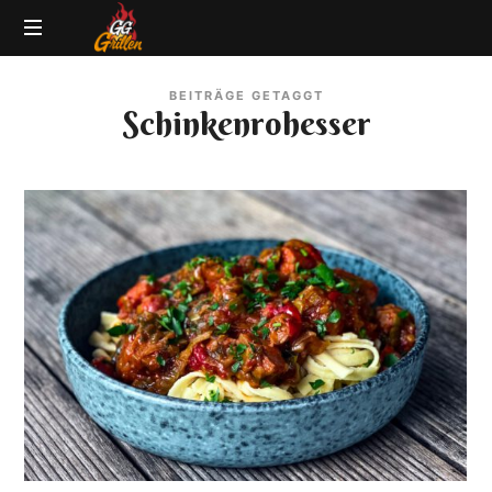
GG-
Grillblog
Grillen
BEITRÄGE GETAGGT
|
Schinkenrohesser
Rezepte
|
Produkttests
|
BBQ
Lexikon