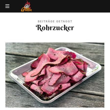
GG-
Grillblog
Grillen
BEITRÄGE GETAGGT
|
Rohrzucker
Rezepte
|
Produkttests
|
BBQ
Lexikon