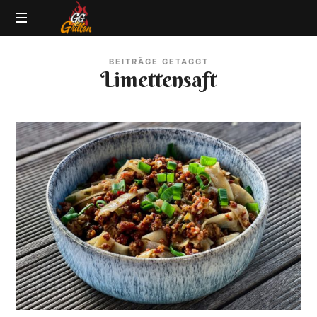
GG-
Grillblog
Grillen
BEITRÄGE GETAGGT
|
Limettensaft
Rezepte
|
Produkttests
|
BBQ
Lexikon