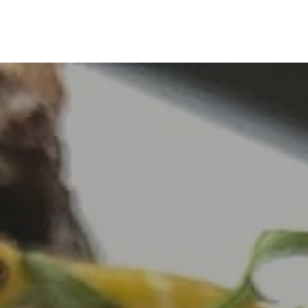
BLOG
REZEPTE
RATGEBER
HOT ODER FLOP
ON TOUR
INF