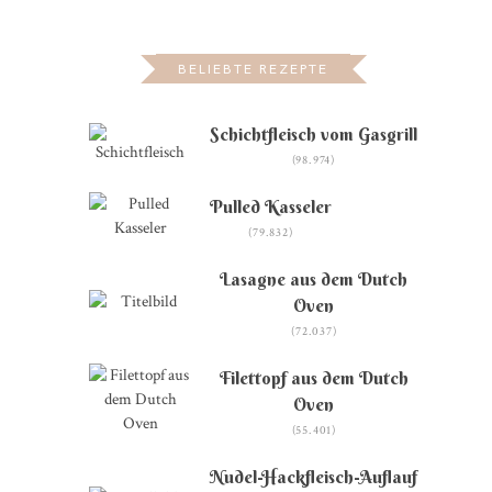
BELIEBTE REZEPTE
Schichtfleisch vom Gasgrill
(98.974)
Pulled Kasseler
(79.832)
Lasagne aus dem Dutch
Oven
(72.037)
Filettopf aus dem Dutch
Oven
(55.401)
Nudel-Hackfleisch-Auflauf