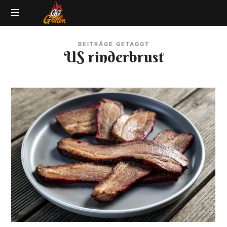
GG-
Grillblog
Grillen
BEITRÄGE GETAGGT
|
US rinderbrust
Rezepte
|
Produkttests
|
BBQ
Lexikon