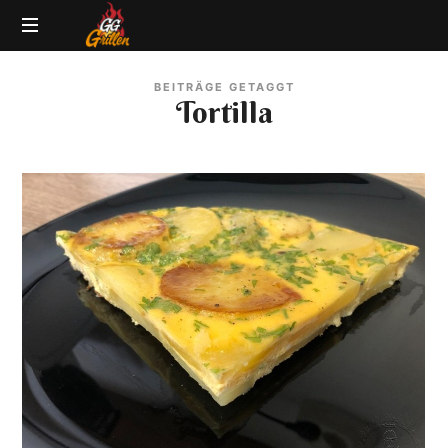
GG-
Grillblog
Grillen
BEITRÄGE GETAGGT
|
Tortilla
Rezepte
|
Produkttests
|
BBQ
Lexikon