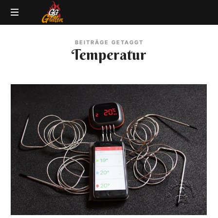
GG-
Grillblog
Grillen
BEITRÄGE GETAGGT
|
Temperatur
Rezepte
|
Produkttests
|
BBQ
Lexikon