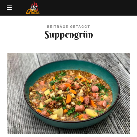
GG-
Grillblog
Grillen
BEITRÄGE GETAGGT
|
Suppengrün
Rezepte
|
Produkttests
|
BBQ
Lexikon