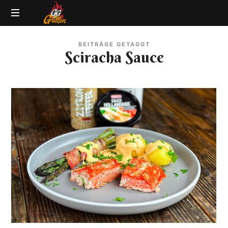
GG-
Grillblog
Grillen
BEITRÄGE GETAGGT
|
Sciracha Sauce
Rezepte
|
Produkttests
|
BBQ
Lexikon