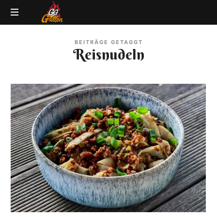
GG-
Grillblog
Grillen
BEITRÄGE GETAGGT
|
Reisnudeln
Rezepte
|
Produkttests
|
BBQ
Lexikon