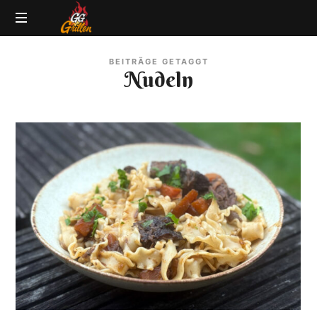
GG-
Grillblog
Grillen
BEITRÄGE GETAGGT
|
Nudeln
Rezepte
|
Produkttests
|
BBQ
Lexikon