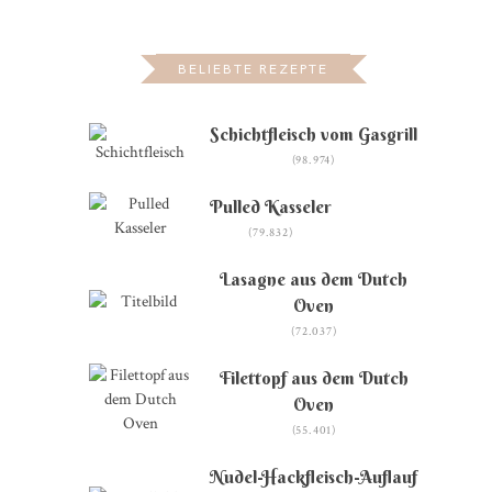
BELIEBTE REZEPTE
Schichtfleisch vom Gasgrill
(98.974)
Pulled Kasseler
(79.832)
Lasagne aus dem Dutch
Oven
(72.037)
Filettopf aus dem Dutch
Oven
(55.401)
Nudel-Hackfleisch-Auflauf