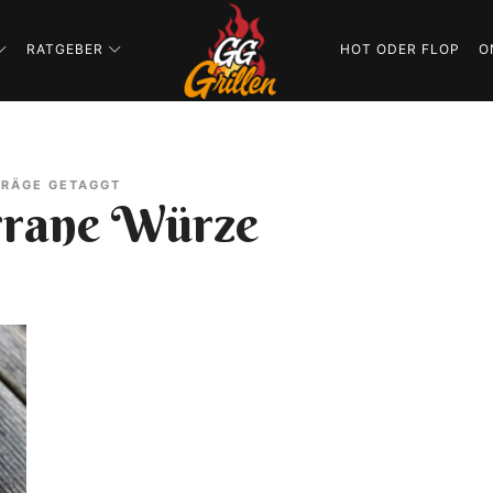
GG-
RATGEBER
HOT ODER FLOP
O
Grillen
GRILLBLOG
TRÄGE GETAGGT
rrane Würze
|
REZEPTE
|