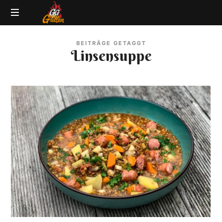
GG-
Grillblog
Grillen
BEITRÄGE GETAGGT
|
Linsensuppe
Rezepte
|
Produkttests
|
BBQ
Lexikon