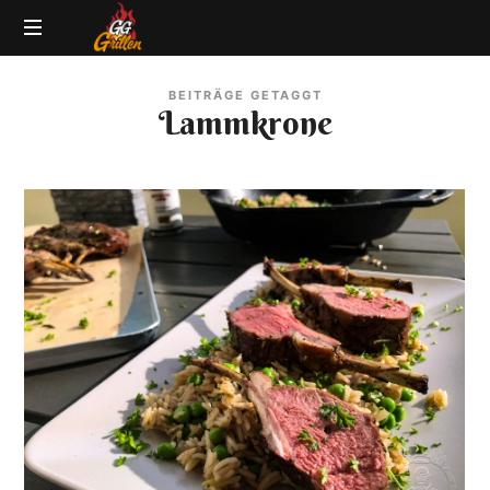
GG-
Grillblog
Grillen
BEITRÄGE GETAGGT
|
Lammkrone
Rezepte
|
Produkttests
|
BBQ
Lexikon