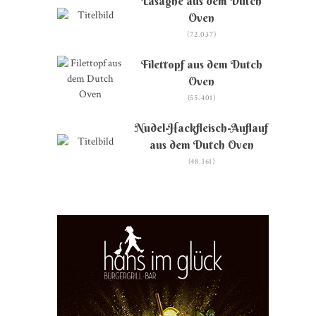
Lasagne aus dem Dutch
Oven
(72.037)
Filettopf aus dem Dutch
Oven
(55.401)
Nudel-Hackfleisch-Auflauf
aus dem Dutch Oven
(48.161)