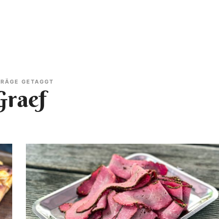
BLOG
REZEPTE
RATGEBER
HOT ODER FLOP
ON TOUR
INF
TRÄGE GETAGGT
Graef