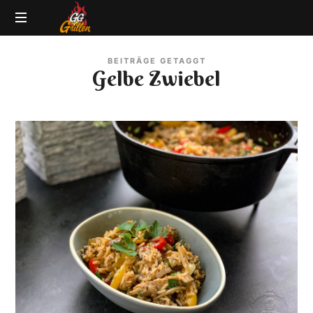
GG-
Grillblog
Grillen
BEITRÄGE GETAGGT
|
Gelbe Zwiebel
Rezepte
|
Produkttests
|
BBQ
Lexikon