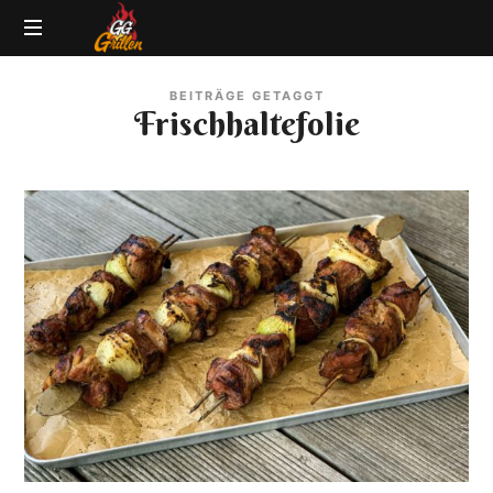
GG-
Grillblog
Grillen
BEITRÄGE GETAGGT
|
Frischhaltefolie
Rezepte
|
Produkttests
|
BBQ
Lexikon