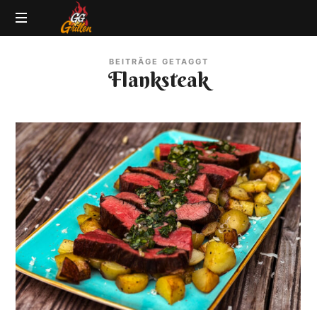
GG-
Grillblog
Grillen
BEITRÄGE GETAGGT
|
Flanksteak
Rezepte
|
Produkttests
|
BBQ
Lexikon