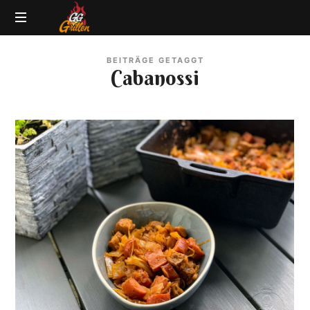
GG-
Grillblog
Grillen
BEITRÄGE GETAGGT
|
Cabanossi
Rezepte
|
Produkttests
|
BBQ
Lexikon