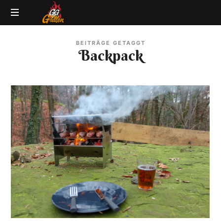
GG-
Grillblog
Grillen
BEITRÄGE GETAGGT
|
Backpack
Rezepte
|
Produkttests
|
BBQ
Lexikon