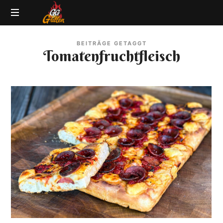
GG-
Grillblog
Grillen
BEITRÄGE GETAGGT
|
Tomatenfruchtfleisch
Rezepte
|
Produkttests
|
BBQ
Lexikon