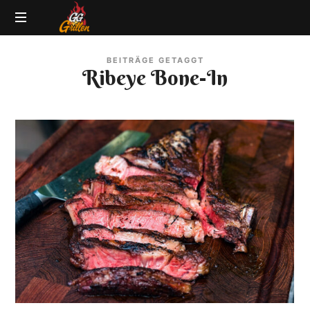
GG-
Grillblog
Grillen
BEITRÄGE GETAGGT
|
Ribeye Bone-In
Rezepte
|
Produkttests
|
BBQ
Lexikon