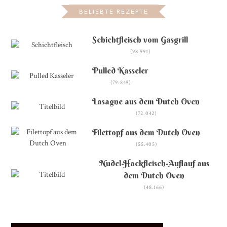
BELIEBTE REZEPTE
Schichtfleisch vom Gasgrill
(98.991)
Pulled Kasseler
(79.849)
Lasagne aus dem Dutch Oven
(72.042)
Filettopf aus dem Dutch Oven
(55.405)
Nudel-Hackfleisch-Auflauf aus
dem Dutch Oven
(48.166)