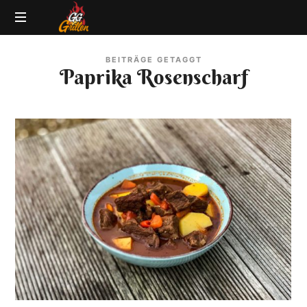
GG-
Grillblog
Grillen
BEITRÄGE GETAGGT
|
Paprika Rosenscharf
Rezepte
|
Produkttests
|
BBQ
Lexikon