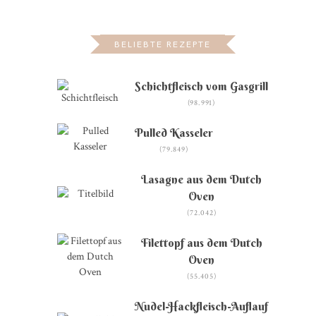
BELIEBTE REZEPTE
Schichtfleisch vom Gasgrill
(98.991)
Pulled Kasseler
(79.849)
Lasagne aus dem Dutch
Oven
(72.042)
Filettopf aus dem Dutch
Oven
(55.405)
Nudel-Hackfleisch-Auflauf