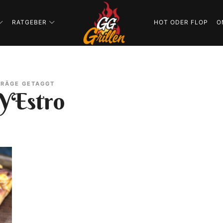
GG-
RATGEBER
HOT ODER FLOP
O
Grillen
GRILLBLOG
TRÄGE GETAGGT
Estro
|
REZEPTE
|